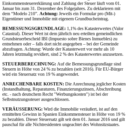
Einkommensteuererklärung und Zahlung der Steuer läuft vom 01.
Januar bis zum 31. Dezember des Folgejahres. Zu deklarieren mit
dem “Modelo 210”.
Achtung:
Jeweils ein Formular pro (Mit-)
Eigentümer und Immobilie mit eigenem Grundbucheintrag.
BEMESSUNGSGRUNDLAGE:
1,1% des Katasterwertes (Valor
Catastral). Dieser Wert ist dem jährlich neu erteilten gemeindlichen
Grundsteuerbescheid IBI (Impuesto sobre Bienes Inmuebles) zu
entnehmen oder – falls dort nicht angegeben – bei der Gemeinde
abzufragen. Achtung: Wurde der Katasterwert vor mehr als 10
Jahren letztmalig revidiert, sind 2 % des Katasterwertes anzusetzen.
STEUERBERECHNUNG:
Auf die Bemessungsgrundlage sind
Steuern in Höhe von 24 % zu bezahlen (seit 2016). Für EU-Bürger
wird ein Steuersatz von 19 % angewendet.
ANRECHENBARE KOSTEN:
Die Anrechnung jeglicher Kosten
(Instandhaltung, Reparaturen, Finanzierungszinsen, Abschreibung
etc. - nach deutschem Recht "Werbungskosten") ist bei der
Selbstnutzungssteuer ausgeschlossen.
VERÄUSSERUNG:
Wird die Immobilie veräußert, ist auf den
ermittelten Gewinn in Spanien Einkommensteuer in Höhe von 19 %
zu bezahlen. Dieser Steuersatz gilt seit dem 01. Januar 2016 und gilt
pauschal für alle Nichtresidenten ungeachtet des Wohnsitzstaates.