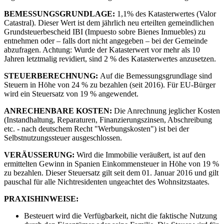
BEMESSUNGSGRUNDLAGE:
1,1% des Katasterwertes (Valor
Catastral). Dieser Wert ist dem jährlich neu erteilten gemeindlichen
Grundsteuerbescheid IBI (Impuesto sobre Bienes Inmuebles) zu
entnehmen oder – falls dort nicht angegeben – bei der Gemeinde
abzufragen. Achtung: Wurde der Katasterwert vor mehr als 10
Jahren letztmalig revidiert, sind 2 % des Katasterwertes anzusetzen.
STEUERBERECHNUNG:
Auf die Bemessungsgrundlage sind
Steuern in Höhe von 24 % zu bezahlen (seit 2016). Für EU-Bürger
wird ein Steuersatz von 19 % angewendet.
ANRECHENBARE KOSTEN:
Die Anrechnung jeglicher Kosten
(Instandhaltung, Reparaturen, Finanzierungszinsen, Abschreibung
etc. - nach deutschem Recht "Werbungskosten") ist bei der
Selbstnutzungssteuer ausgeschlossen.
VERÄUSSERUNG:
Wird die Immobilie veräußert, ist auf den
ermittelten Gewinn in Spanien Einkommensteuer in Höhe von 19 %
zu bezahlen. Dieser Steuersatz gilt seit dem 01. Januar 2016 und gilt
pauschal für alle Nichtresidenten ungeachtet des Wohnsitzstaates.
PRAXISHINWEISE:
Besteuert wird die Verfügbarkeit, nicht die faktische Nutzung